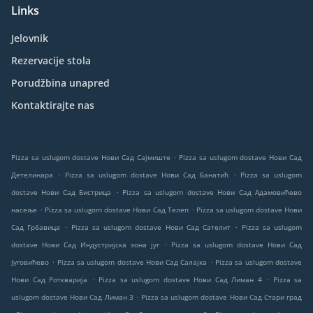
Links
Jelovnik
Rezervacije stola
Porudžbina unapred
Kontaktirajte nas
.
Pizza sa uslugom dostave Нови Сад Сајмиште
Pizza sa uslugom dostave Нови Сад
.
.
Детелинара
Pizza sa uslugom dostave Нови Сад Банатић
Pizza sa uslugom
.
dostave Нови Сад Бистрица
Pizza sa uslugom dostave Нови Сад Адамовићево
.
.
насеље
Pizza sa uslugom dostave Нови Сад Телеп
Pizza sa uslugom dostave Нови
.
.
Сад Грбавица
Pizza sa uslugom dostave Нови Сад Сателит
Pizza sa uslugom
.
dostave Нови Сад Индустријска зона југ
Pizza sa uslugom dostave Нови Сад
.
.
Југовићево
Pizza sa uslugom dostave Нови Сад Салајка
Pizza sa uslugom dostave
.
.
Нови Сад Роткварија
Pizza sa uslugom dostave Нови Сад Лиман 4
Pizza sa
.
uslugom dostave Нови Сад Лиман 3
Pizza sa uslugom dostave Нови Сад Стари град
.
.