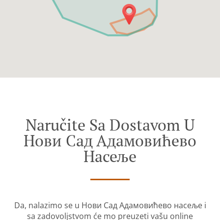
Naručite Sa Dostavom U
Нови Сад Адамовићево
Насеље
Da, nalazimo se u Нови Сад Адамовићево насеље i
sa zadovoljstvom će mo preuzeti vašu online