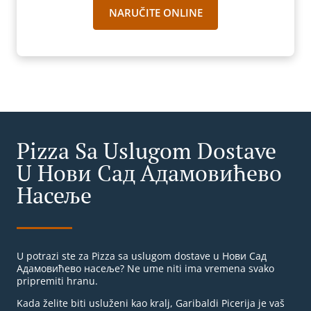
NARUČITE ONLINE
Pizza Sa Uslugom Dostave
U Нови Сад Адамовићево
Насеље
U potrazi ste za Pizza sa uslugom dostave u Нови Сад
Адамовићево насеље? Ne ume niti ima vremena svako
pripremiti hranu.
Kada želite biti usluženi kao kralj, Garibaldi Picerija je vaš