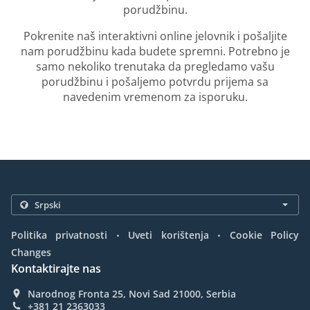
porudžbinu.
Pokrenite naš interaktivni online jelovnik i pošaljite
nam porudžbinu kada budete spremni. Potrebno je
samo nekoliko trenutaka da pregledamo vašu
porudžbinu i pošaljemo potvrdu prijema sa
navedenim vremenom za isporuku.
.
.
Politika privatnosti
Uveti korištenja
Cookie Policy
Changes
Kontaktirajte nas
Narodnog Fronta 25, Novi Sad 21000, Serbia
+381 21 2363033